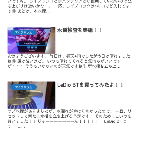
いですね。 ライブサンゴとかバクテリアとか使用していないので立
ち上がりは遅いかな～。 一応、ライブロックは4キロほど入れてま
す😁 あとは、本水槽...
水質検査を実施！！
アクアリウム
おはようございます。 昨日は、曇天+雨でしたが今日は晴れました
ね😁 風は強いけど。 いつも晴れてくれると気持ちがいいです
が・・・ そうもいかないのが天気ですね💦 新水槽を立ち上...
LeDio BTを買ってみたよ！！
アクアリウム
サブ水槽がありましたが、水漏れがやはり怖かったので、 一旦、リ
セットして新たに水槽を立ち上げる予定です。 そのためにこいつを
買いました！！ じゃーーーーーーーん！！！！！！ LeDio BTで
す。 こ...