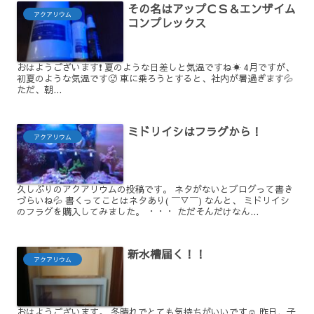
その名はアップＣＳ＆エンザイム
アクアリウム
コンプレックス
おはようございます❗ 夏のような日差しと気温ですね☀️ 4月ですが、
初夏のような気温です🥵 車に乗ろうとすると、社内が暑過ぎます💦
ただ、朝...
ミドリイシはフラグから！
アクアリウム
久しぶりのアクアリウムの投稿です。 ネタがないとブログって書き
づらいね💦 書くってことはネタあり( ￣▽￣) なんと、 ミドリイシ
のフラグを購入してみました。 ・・・ ただそんだけなん...
新水槽届く！！
アクアリウム
おはようございます。 冬晴れでとても気持ちがいいです☺️ 昨日、子