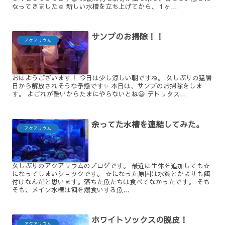
なってきました☺️ 新しい水槽を立ち上げてから、１ヶ...
サンプのお掃除！！
アクアリウム
おはようございます！ 今日は少し涼しい朝ですね。 久しぶりの猛暑
日から解放されそうな予感です✨ 本日は、サンプのお掃除をしま
す。 よごれが酷いからたまにやらないとね😃 デトリタス...
余ってた水槽を連結してみた。
アクアリウム
久しぶりのアクアリウムのブログです。 最近は生体を追加しても☆
になってしまいショックです。 ☆になった原因は水質とかよりも餌
付けなんだと思います。落ちた魚たちは食べてなかったです。 そも
そも、メイン水槽は餌を爆食いする魚...
ホワイトソックスの脱皮！
アクアリウム