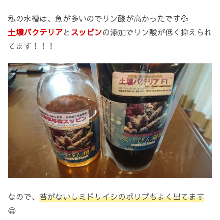
私の水槽は、魚が多いのでリン酸が高かったです💦
土壌バクテリア
と
スッピン
の添加でリン酸が低く抑えられ
てます！！！
なので、
苔がないしミドリイシのポリプもよく出てます
😁