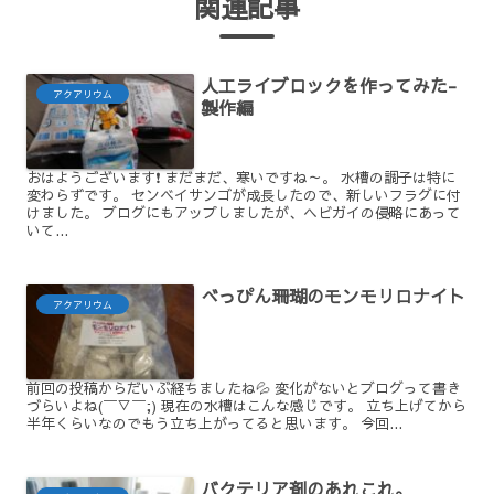
関連記事
人工ライブロックを作ってみた-
アクアリウム
製作編
おはようございます❗ まだまだ、寒いですね～。 水槽の調子は特に
変わらずです。 センベイサンゴが成長したので、新しいフラグに付
けました。 ブログにもアップしましたが、ヘビガイの侵略にあって
いて...
べっぴん珊瑚のモンモリロナイト
アクアリウム
前回の投稿からだいぶ経ちましたね💦 変化がないとブログって書き
づらいよね(￣▽￣;) 現在の水槽はこんな感じです。 立ち上げてから
半年くらいなのでもう立ち上がってると思います。 今回...
バクテリア剤のあれこれ。