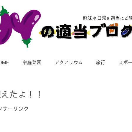
OME
家庭菜園
アクアリウム
旅行
スポ
迎えたよ！！
ンサーリンク