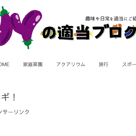
OME
家庭菜園
アクアリウム
旅行
スポ
ネギ！
ンサーリンク