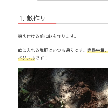
畝作り
植え付ける前に畝を作ります。
畝に入れる堆肥はいつも通りです。
完熟牛糞
ベジフル
です！