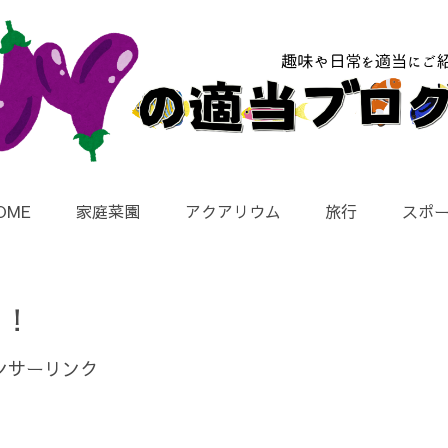
OME
家庭菜園
アクアリウム
旅行
スポ
！！
ンサーリンク